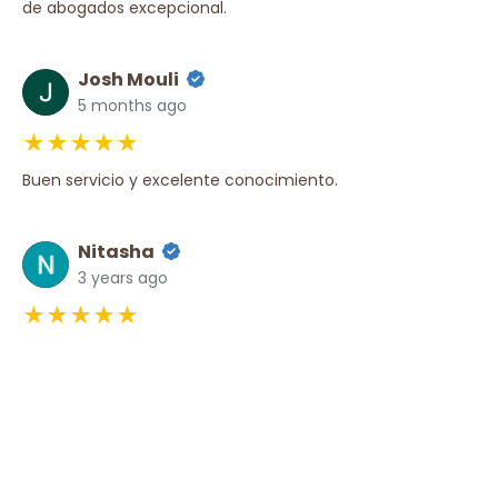
de abogados excepcional.
Josh Mouli
5 months ago
★★★★★
Buen servicio y excelente conocimiento.
Nitasha
3 years ago
★★★★★
¡Estoy muy agradecida con Dyer Immigration! Todos son
muy serviciales y fueron de gran ayuda para que mis
padres consiguieran su visa (tarjeta verde) para esta
increíble nación.
Raja Konda